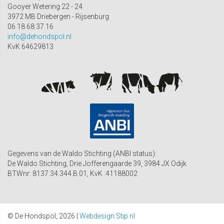
Gooyer Wetering 22 - 24
3972 MB Driebergen - Rijsenburg
06 18 68 37 16
info@dehondspol.nl
KvK 64629813
Gegevens van de Waldo Stichting (ANBI status):
De Waldo Stichting, Drie Jofferengaarde 39, 3984 JX Odijk
BTWnr: 8137.34.344.B.01, KvK :41188002
© De Hondspol, 2026 |
Webdesign Stip.nl