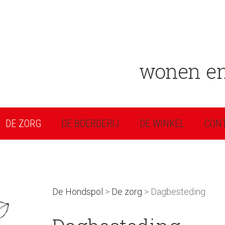
DE ZORG
DE BOERDERIJ
DE WINKEL
CON
De Hondspol
>
De zorg
> Dagbesteding