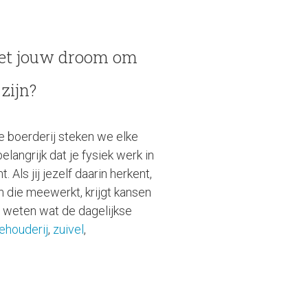
 het jouw droom om
zijn?
e boerderij steken we elke
langrijk dat je fysiek werk in
 Als jij jezelf daarin herkent,
en die meewerkt, krijgt kansen
je weten wat de dagelijkse
ehouderij
,
zuivel
,