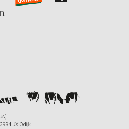
n
us):
 3984 JX Odijk